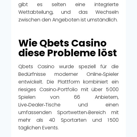
gibt es selten eine integrierte
Wettabteilung, und das Wechseln
zwischen den Angeboten ist umständlich.
Wie Qbets Casino
diese Probleme löst
Qbets Casino wurde speziell für die
Bedürfnisse moderner Online‑Spieler
entwickelt. Die Plattform kombiniert ein
riesiges Casino‑Portfolio mit über 5 000
Spielen von 66 Anbietern,
Live‑Dealer‑Tische und einen
umfassenden Sportwetten‑Bereich mit
mehr als 40 Sportarten und 1 500
täglichen Events.