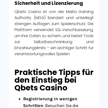
Sicherheit und Lizenzierung
Qbets Casino ist von der Malta Gaming
Authority (MGA) lizenziert und unterliegt
strengen Auflagen zum Spielerschutz. Die
Plattform verwendet SSL‑Verschlüsselung,
um Ihre Daten zu sichern, und bietet Tools
zur Selbstbeschränkung und
Einzahlungslimits – ein wichtiger Schritt für
verantwortungsvolles Spielen.
Praktische Tipps für
den Einstieg bei
Qbets Casino
Registrierung in wenigen
Schritten
: Besuchen Sie die