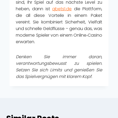
sind, Ihr Spiel auf das nächste Level zu
heben, dann ist
qbets1.de
die Plattform,
die all diese Vorteile in einem Paket
vereint. Sie kombiniert Sicherheit, Vielfalt
und schnelle Geldflüsse – genau das, was
moderne Spieler von einem Online‑Casino
erwarten.
Denken Sie immer daran,
verantwortungsbewusst zu spielen.
Setzen Sie sich Limits und genießen Sie
das Spielvergnügen mit klarem Kopf.