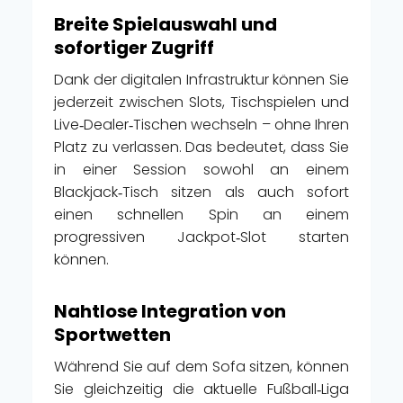
Breite Spielauswahl und
sofortiger Zugriff
Dank der digitalen Infrastruktur können Sie
jederzeit zwischen Slots, Tischspielen und
Live‑Dealer‑Tischen wechseln – ohne Ihren
Platz zu verlassen. Das bedeutet, dass Sie
in einer Session sowohl an einem
Blackjack‑Tisch sitzen als auch sofort
einen schnellen Spin an einem
progressiven Jackpot‑Slot starten
können.
Nahtlose Integration von
Sportwetten
Während Sie auf dem Sofa sitzen, können
Sie gleichzeitig die aktuelle Fußball‑Liga