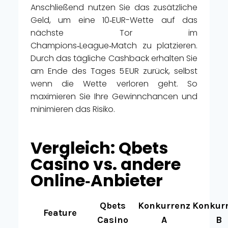
Anschließend nutzen Sie das zusätzliche
Geld, um eine 10‑EUR-Wette auf das
nächste Tor im
Champions‑League‑Match zu platzieren.
Durch das tägliche Cashback erhalten Sie
am Ende des Tages 5 EUR zurück, selbst
wenn die Wette verloren geht. So
maximieren Sie Ihre Gewinnchancen und
minimieren das Risiko.
Vergleich: Qbets
Casino vs. andere
Online‑Anbieter
Qbets
Konkurrenz
Konkur
Feature
Casino
A
B