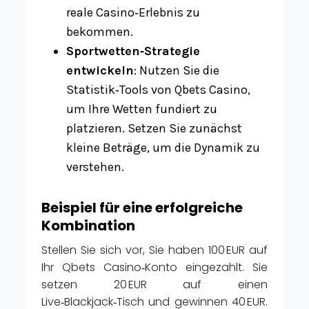
reale Casino‑Erlebnis zu
bekommen.
Sportwetten‑Strategie
entwickeln
: Nutzen Sie die
Statistik‑Tools von Qbets Casino,
um Ihre Wetten fundiert zu
platzieren. Setzen Sie zunächst
kleine Beträge, um die Dynamik zu
verstehen.
Beispiel für eine erfolgreiche
Kombination
Stellen Sie sich vor, Sie haben 100 EUR auf
Ihr Qbets Casino‑Konto eingezahlt. Sie
setzen 20 EUR auf einen
Live‑Blackjack‑Tisch und gewinnen 40 EUR.