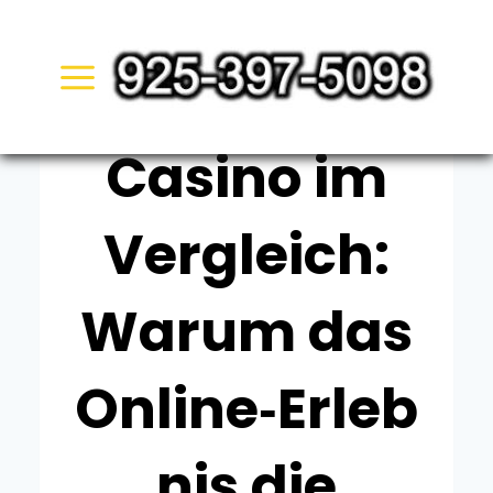
Skip
UNCATEGORIZED
to
Qbets
content
Casino im
Vergleich:
Warum das
Online‑Erleb
nis die